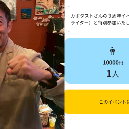
カポタストさんの３周年イ
ライター）と特別参加いた
👨
10000
円
1
人
このイベント