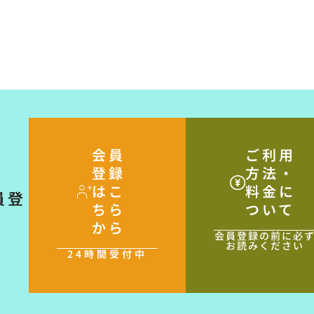
会員
ご利用
登録
方法・
はこ
料金に
員登
ちら
ついて
から
会員登録の前に必
お読みください
24時間受付中